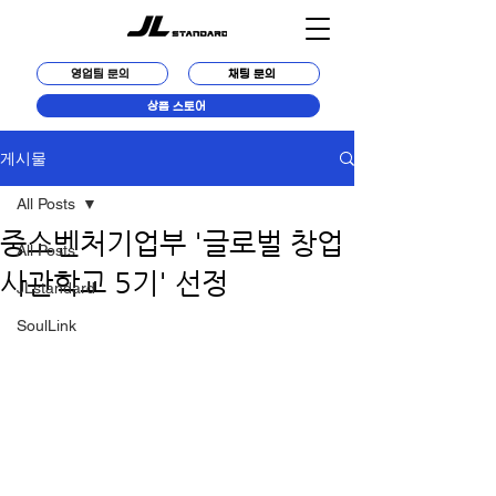
영업팀 문의
채팅 문의
상품 스토어
게시물
All Posts
중소벤처기업부 '글로벌 창업
All Posts
사관학교 5기' 선정
JLstandard
https://www.fnnews.com/news/2024041
SoulLink
21537334853