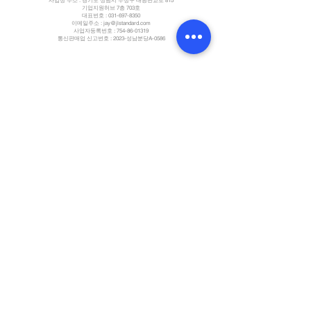
사업장 주소 : 경기도 성남시 수정구 대왕판교로 815
기업지원허브 7층 703호
대표번호 :
031-697-8350
이메일주소 :
jay@jlstandard.com
사업자등록번호 :
754-86-01319
통신판매업 신고번호 : 2023-성남분당A-0586