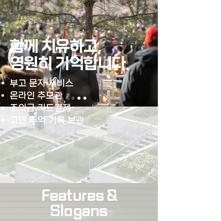
함께 치유하고,
​영원히 기억합니다.
부고 문자 서비스
온라인 추모관
조의금 카드결제
​고인 추억 기록 보관
Features &
Slogans